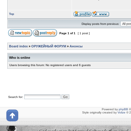
Top
Display posts from previous:
Page
1
of
1
[ 1 post ]
Board index
»
ОРУЖЕЙНЫЙ ФОРУМ
»
Анонсы
Who is online
Users browsing this forum: No registered users and 6 guests
Search for:
Powered by
phpBB
©
Style originally created by
Volize
© 2