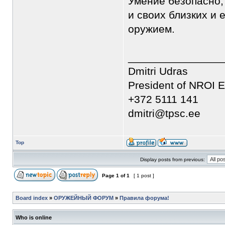
Умение безопасно,
и своих близких и
оружием.
________________
Dmitri Udras
President of NROI E
+372 5111 141
dmitri@tpsc.ee
Top
Display posts from previous:
Page
1
of
1
[ 1 post ]
Board index
»
ОРУЖЕЙНЫЙ ФОРУМ
»
Правила форума!
Who is online