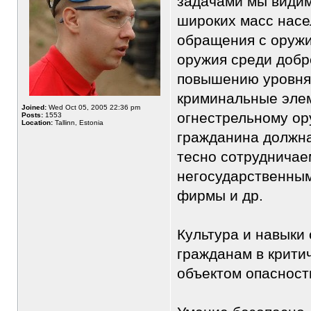
задачами мы видим
широких масс насе
обращения с оружи
оружия среди добр
повышению уровня 
криминальные элем
Joined:
Wed Oct 05, 2005 22:36 pm
огнестрельному ор
Posts:
1553
Location:
Tallinn, Estonia
гражданина должна
тесно сотрудничае
негосударственным
фирмы и др.
Культура и навыки
гражданам в крити
объектом опасност