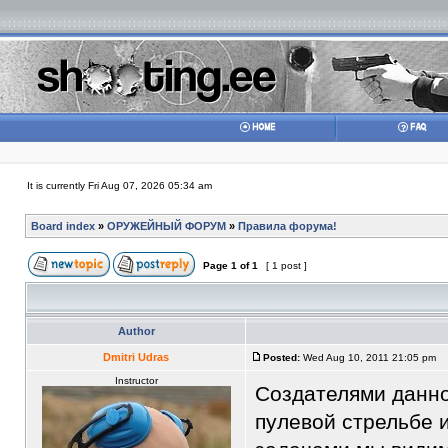
It is currently Fri Aug 07, 2026 05:34 am
Board index
»
ОРУЖЕЙНЫЙ ФОРУМ
»
Правила форума!
Page
1
of
1
[ 1 post ]
Author
Dmitri Udras
Posted:
Wed Aug 10, 2011 21:05 pm
Instructor
Создателями данно
пулевой стрельбе 