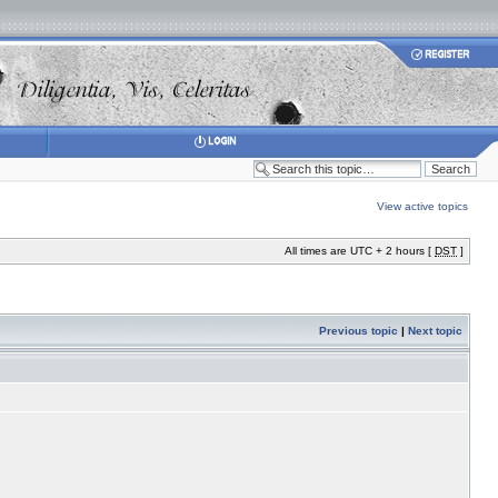
View active topics
All times are UTC + 2 hours [
DST
]
Previous topic
|
Next topic