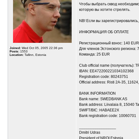
Чтобы выбрать сквод необходимо
которую вы хотите стрелять.
NB! Если вы зарегистрировались
ИНФОРМАЦИЯ ОБ ОПЛАТЕ
Регистрационный взнос: 140 EUR
Joined:
Wed Oct 05, 2005 22:36 pm
Для членов Эстонского региона: 
Posts:
1553
Команда: 25 EUR
Location:
Tallinn, Estonia
Club official name (получатель):
IBAN: EE472200221034102368
Registration code: 80243751
Official address: Risti 2A-35, 11624,
BANK INFORMATION
Bank name: SWEDBANK AS
Bank address: Liivalaia 8, 15040 Ta
SWIFT/BIC: HABAEE2X
Bank registration code: 10060701
_________________
Dmitri Udras
President of NROI Estonia