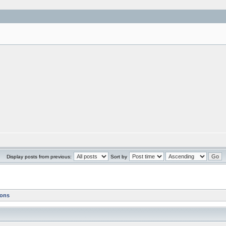
Display posts from previous:
Sort by
ions