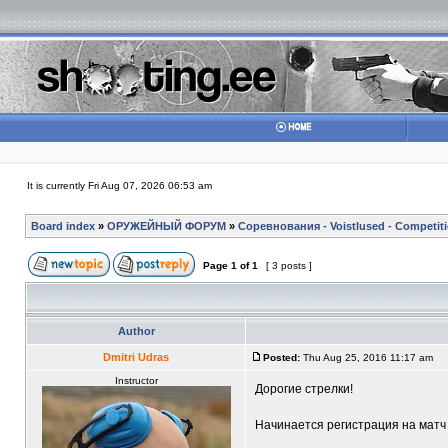
It is currently Fri Aug 07, 2026 06:53 am
Board index
»
ОРУЖЕЙНЫЙ ФОРУМ
»
Соревнования - Voistlused - Competit
Page
1
of
1
[ 3 posts ]
Author
Dmitri Udras
Posted:
Thu Aug 25, 2016 11:17 am
Instructor
Дорогие стрелки!
Начинается регистрация на мат