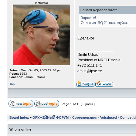
Instructor
Eduard Reponen wrote:
Здрасте!
Оплатил. SQ 21 пожалуйста.
Сделано!
_________________
Dmitri Udras
President of NROI Estonia
+372 5111 141
Joined:
Wed Oct 05, 2005 22:36 pm
dmitri@tpsc.ee
Posts:
1553
Location:
Tallinn, Estonia
Top
Page
1
of
1
[ 3 posts ]
Board index
»
ОРУЖЕЙНЫЙ ФОРУМ
»
Соревнования - Voistlused - Competit
Who is online