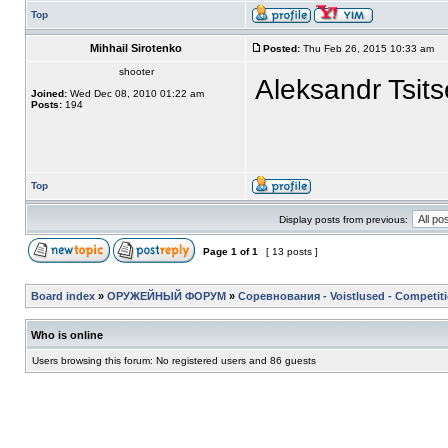
Top
Mihhail Sirotenko
Posted:
Thu Feb 26, 2015 10:33 am
shooter
Aleksandr Tsitse
Joined:
Wed Dec 08, 2010 01:22 am
Posts:
194
Top
Display posts from previous:
Page
1
of
1
[ 13 posts ]
Board index
»
ОРУЖЕЙНЫЙ ФОРУМ
»
Соревнования - Voistlused - Competit
Who is online
Users browsing this forum: No registered users and 86 guests