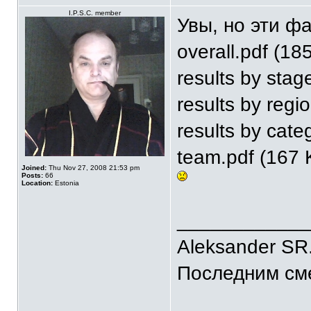
I.P.S.C. member
Увы, но эти фа
overall.pdf (18
results by stag
results by regi
results by cate
team.pdf (167 
Joined:
Thu Nov 27, 2008 21:53 pm
Posts:
66
Location:
Estonia
____________
Aleksander SR
Последним сме