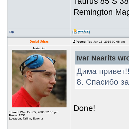
Taurus 85 S 38
Remington Mag
Top
Dmitri Udras
Posted:
Tue Jan 13, 2015 09:08 am
Instructor
Ivar Naarits wr
Дима привет!
8. Спасибо за
Done!
Joined:
Wed Oct 05, 2005 22:36 pm
Posts:
1553
Location:
Tallinn, Estonia