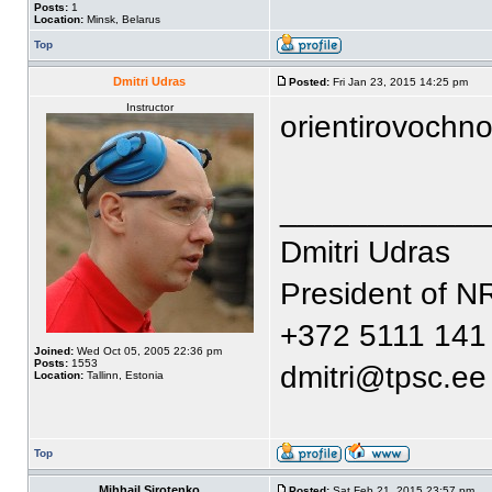
Posts:
1
Location:
Minsk, Belarus
Top
Dmitri Udras
Posted:
Fri Jan 23, 2015 14:25 pm
Instructor
orientirovochn
____________
Dmitri Udras
President of N
+372 5111 141
Joined:
Wed Oct 05, 2005 22:36 pm
Posts:
1553
dmitri@tpsc.ee
Location:
Tallinn, Estonia
Top
Mihhail Sirotenko
Posted:
Sat Feb 21, 2015 23:57 pm