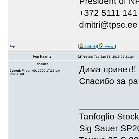
President of N
+372 5111 141
dmitri@tpsc.ee
Top
Ivar Naarits
Posted:
Tue Jan 13, 2015 02:21 am
shooter
Дима привет!!
Joined:
Fri Jan 09, 2009 17:18 pm
Posts:
68
Спасибо за ра
____________
Tanfoglio Stoc
Sig Sauer SP