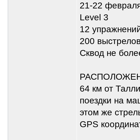
21-22 феврал
Level 3
12 упражнени
200 выстрело
Сквод не боле
РАСПОЛОЖЕН
64 км от Талл
поездки на ма
этом же стрел
GPS координат