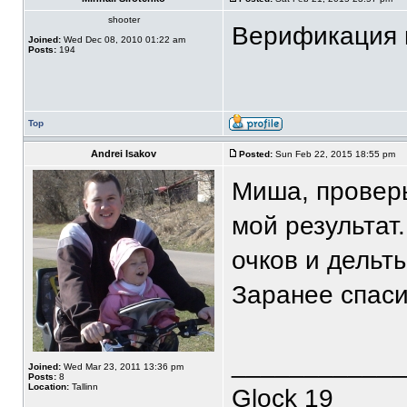
shooter
Верификация 
Joined:
Wed Dec 08, 2010 01:22 am
Posts:
194
Top
Andrei Isakov
Posted:
Sun Feb 22, 2015 18:55 pm
Миша, проверь
мой результат
очков и дельты
Заранее спас
____________
Joined:
Wed Mar 23, 2011 13:36 pm
Posts:
8
Location:
Tallinn
Glock 19