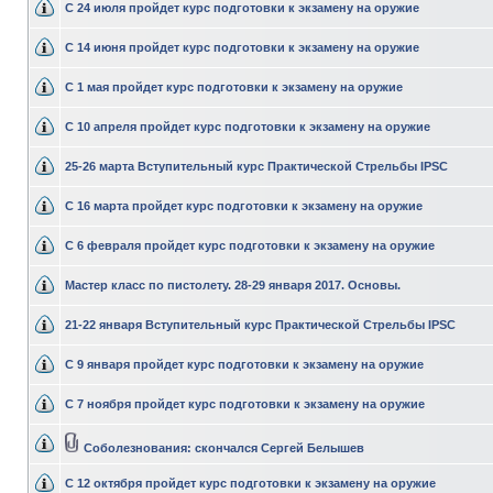
С 24 июля пройдет курс подготовки к экзамену на оружие
С 14 июня пройдет курс подготовки к экзамену на оружие
С 1 мая пройдет курс подготовки к экзамену на оружие
С 10 апреля пройдет курс подготовки к экзамену на оружие
25-26 марта Вступительный курс Практической Стрельбы IPSC
С 16 марта пройдет курс подготовки к экзамену на оружие
С 6 февраля пройдет курс подготовки к экзамену на оружие
Мастер класс по пистолету. 28-29 января 2017. Основы.
21-22 января Вступительный курс Практической Стрельбы IPSC
С 9 января пройдет курс подготовки к экзамену на оружие
С 7 ноября пройдет курс подготовки к экзамену на оружие
Соболезнования: скончался Сергей Белышев
С 12 октября пройдет курс подготовки к экзамену на оружие