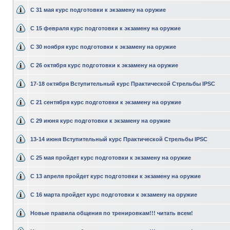
С 31 мая курс подготовки к экзамену на оружие
С 15 февраля курс подготовки к экзамену на оружие
С 30 ноября курс подготовки к экзамену на оружие
С 26 октября курс подготовки к экзамену на оружие
17-18 октября Вступительный курс Практической Стрельбы IPSC
С 21 сентября курс подготовки к экзамену на оружие
С 29 июня курс подготовки к экзамену на оружие
13-14 июня Вступительный курс Практической Стрельбы IPSC
С 25 мая пройдет курс подготовки к экзамену на оружие
С 13 апреля пройдет курс подготовки к экзамену на оружие
С 16 марта пройдет курс подготовки к экзамену на оружие
Новые правила общения по тренировкам!!! читать всем!