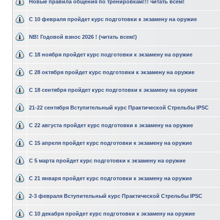
Новые правила общения по тренировкам!!! читать всем!
С 10 февраля пройдет курс подготовки к экзамену на оружие
NB! Годовой взнос 2026 ! (читать всем!)
С 18 ноября пройдет курс подготовки к экзамену на оружие
С 28 октября пройдет курс подготовки к экзамену на оружие
С 18 сентября пройдет курс подготовки к экзамену на оружие
21-22 сентября Вступительный курс Практической Стрельбы IPSC
С 22 августа пройдет курс подготовки к экзамену на оружие
С 15 апреля пройдет курс подготовки к экзамену на оружие
С 5 марта пройдет курс подготовки к экзамену на оружие
С 21 января пройдет курс подготовки к экзамену на оружие
2-3 февраля Вступительный курс Практической Стрельбы IPSC
С 10 декабря пройдет курс подготовки к экзамену на оружие