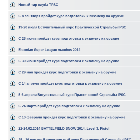
Новый тир клуба TPSC
С 8 сентября пройдет курс подготовки к экзамену на оружие
19-20 июля Вступительный курс Практической Стрельбы IPSC
С 28 июля пройдет курс подготовки к экзамену на оружие
Estonian Super League matches 2014
С 30 июня пройдет курс подготовки к экзамену на оружие
С 29 мая пройдет курс подготовки к экзамену на оружие
С 14 апреля пройдет курс подготовки к экзамену на оружие
5-6 апреля Вступительный курс Практической Стрельбы IPSC
С 24 марта пройдет курс подготовки к экзамену на оружие
С 10 февраля пройдет курс подготовки к экзамену на оружие
22-24.02.2014 BATTELFIELD SNOW 2014, Level 3, Pistol
25 - 26 января Вступительный курс Практической Стрельбы IPSC