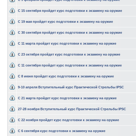
С 15 сентября пройдет курс подготовки к экзамену на оружие
С 19 мая пройдет курс подготовки к экзамену на оружие
С 30 сентября пройдет курс подготовки к экзамену на оружие
С 11 марта пройдет курс подготовки к экзамену на оружие
С 23 октября пройдет курс подготовки к экзамену на оружие
С 11 сентября пройдет курс подготовки к экзамену на оружие
С 8 июня пройдет курс подготовки к экзамену на оружие
9-10 апреля Вступительный курс Практической Стрельбы IPSC
С 21 марта пройдет курс подготовки к экзамену на оружие
27-28 ноября Вступительный курс Практической Стрельбы IPSC
С 22 ноября пройдет курс подготовки к экзамену на оружие
С 6 сентября курс подготовки к экзамену на оружие