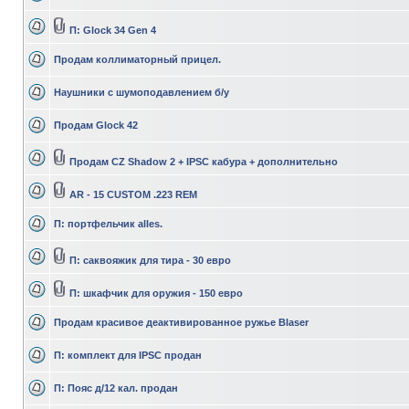
П: Glock 34 Gen 4
Продам коллиматорный прицел.
Наушники с шумоподавлением б/у
Продам Glock 42
Продам CZ Shadow 2 + IPSC кабура + дополнительно
AR - 15 CUSTOM .223 REM
П: портфельчик alles.
П: саквояжик для тира - 30 евро
П: шкафчик для оружия - 150 евро
Продам красивое деактивированное ружье Blaser
П: комплект для IPSC продан
П: Пояс д/12 кал. продан