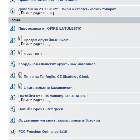
Дополнено 23.03.2012!!! Закон о стратегических товарах.
[
Go to page:
1
,
2
,
3
]
Topics
Пиротехника от X-FIRE ILUTULESTIK
Продам оружейные шкафы
[
Go to page:
1
,
2
]
Очки UVEX
Координаты Финских оружейных магазинов
Пятки на Tanfoglio, CZ Shadow , Glock
Оригинальные Калашниковы!
Наклейки IPSC на машину. БЕСПЛАТНО!
[
Go to page:
1
,
2
]
Новый Порох F-Rex green
Оружейные магазины, комиссионки в Эстонии
PCC Freedom Ordnance 9x19