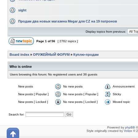
sight
Продам два новых магазина Мegar для CZ на 19 патронов
Display topics from previous:
Page
1
of
56
[ 2762 topics ]
Board index
»
ОРУЖЕЙНЫЙ ФОРУМ
»
Куплю-продам
Who is online
Users browsing this forum: No registered users and 36 guests
New posts
No new posts
Announcement
New posts [ Popular ]
No new posts [ Popular ]
Sticky
New posts [ Locked ]
No new posts [ Locked ]
Moved topic
Search for:
Powered by
phpBB
©
Style originally created by
Volize
© 2