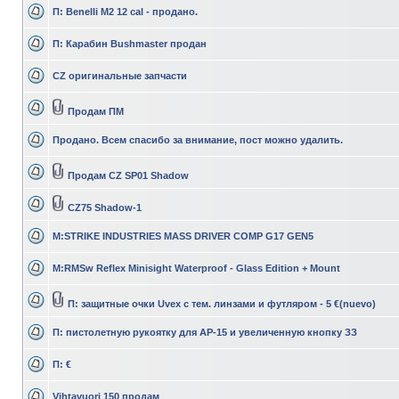
П: Benelli M2 12 cal - продано.
П: Карабин Bushmaster продан
CZ оригинальныe запчасти
Продам ПМ
Продано. Всем спасибо за внимание, пост можно удалить.
Продам CZ SP01 Shadow
CZ75 Shadow-1
M:STRIKE INDUSTRIES MASS DRIVER COMP G17 GEN5
M:RMSw Reflex Minisight Waterproof - Glass Edition + Mount
П: защитные очки Uvex с тем. линзами и футляром - 5 €(nuevo)
П: пистолетную рукоятку для АР-15 и увеличенную кнопку ЗЗ
П: €
Vihtavuori 150 продам