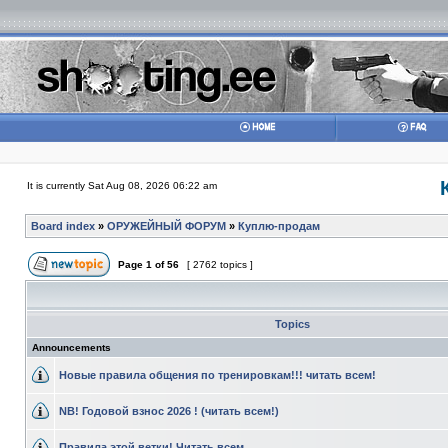
It is currently Sat Aug 08, 2026 06:22 am
Board index
»
ОРУЖЕЙНЫЙ ФОРУМ
»
Куплю-продам
Page
1
of
56
[ 2762 topics ]
Topics
Announcements
Новые правила общения по тренировкам!!! читать всем!
NB! Годовой взнос 2026 ! (читать всем!)
Правила этой ветки! Читать всем.