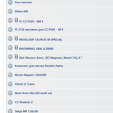
Gun tool pro
Dillon 650
П: CZ P10S - 500 €
П: 2*15 магазина для CZ P10C - 40 €
REVOLVER TAURUS 38 SPECIAL
BROWNING 1906, 6.35MM
Dan Wesson Arms .357 Magnum, Model 715, 8 ’’
Комплект для чистки Double Alpha
Mosin-Nagant 7,62x54R
Glock 17 3 gen
Nord Arms NA-223 multi cal
CZ Shadow 2
Saiga MK 7,62x39