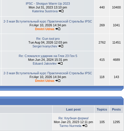
IPSC - Shotgun Warm Up 2023
Mon Jul 31, 2023 13:10 pm
440
10400
Katerina Sustrova
2-3 мая Вступительный курс Практической Стрельбы IPSC
Fri Apr 10, 2026 14:34 pm
269
1041
Dmitri Udras
Re: Gun tool pro
Tue Aug 04, 2026 12:03 pm
2762
11451
Sergei Ivanychev
Re: Сломался ударник на Глок 23 Ген 5
Mon Jun 24, 2024 15:31 pm
415
4689
Eduard Jakovlev
2-3 мая Вступительный курс Практической Стрельбы IPSC
Fri Apr 10, 2026 14:34 pm
118
143
Dmitri Udras
Last post
Topics
Posts
Re: Клубная форма!
Mon Jan 23, 2023 12:11 pm
105
1295
Tarmo Nurmela