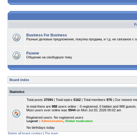
F
Business For Business
Разные деловые предложения, покупка продажа, и т.д. не связаное с 
Разное
Общение на свободную тему
Board index
Statistics
Total posts
37094
| Total topics
5162
| Total members
976
| Our newest 
In total there are
988
users online :: 0 registered, 0 hidden and 988 guests.
Most users ever online was
9944
on Mon Jul 20, 2026 00:02 am
Registered users: No registered users
Legend ::
Administrators
,
Global moderators
No birthdays today
Delete all board cookies
|
The team