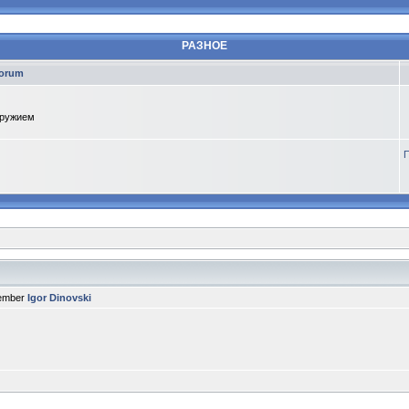
РАЗНОЕ
orum
оружием
П
member
Igor Dinovski