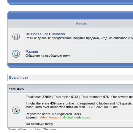
Forum
Business For Business
Разные деловые предложения, покупка продажа, и т.д. не связаное с 
Разное
Общение на свободную тему
Board index
Statistics
Total posts
37098
| Total topics
5163
| Total members
976
| Our newest 
In total there are
439
users online :: 0 registered, 0 hidden and 439 guests.
Most users ever online was
9944
on Mon Jul 20, 2026 00:02 am
Registered users: No registered users
Legend ::
Administrators
,
Global moderators
No birthdays today
Delete all board cookies
|
The team