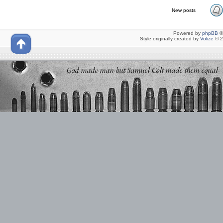
New posts
Powered by
phpBB
©
Style originally created by
Volize
© 2