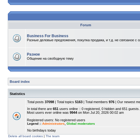
Forum
Business For Business
Разные деловые предложения, покупка продажа, и т.д. не связаное с 
Разное
Общение на свободную тему
Board index
Statistics
Total posts
37098
| Total topics
5163
| Total members
976
| Our newest 
In total there are
651
users online :: 0 registered, 0 hidden and 651 guests.
Most users ever online was
9944
on Mon Jul 20, 2026 00:02 am
Registered users: No registered users
Legend ::
Administrators
,
Global moderators
No birthdays today
Delete all board cookies
|
The team