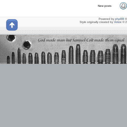
New posts
Powered by
phpBB
©
Style originally created by
Volize
© 2