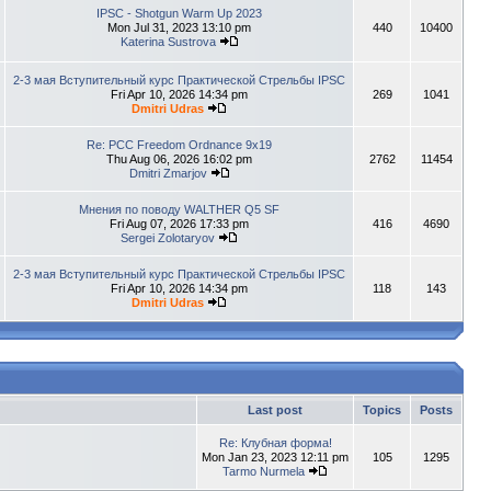
IPSC - Shotgun Warm Up 2023
Mon Jul 31, 2023 13:10 pm
440
10400
Katerina Sustrova
2-3 мая Вступительный курс Практической Стрельбы IPSC
Fri Apr 10, 2026 14:34 pm
269
1041
Dmitri Udras
Re: PCC Freedom Ordnance 9x19
Thu Aug 06, 2026 16:02 pm
2762
11454
Dmitri Zmarjov
Мнения по поводу WALTHER Q5 SF
Fri Aug 07, 2026 17:33 pm
416
4690
Sergei Zolotaryov
2-3 мая Вступительный курс Практической Стрельбы IPSC
Fri Apr 10, 2026 14:34 pm
118
143
Dmitri Udras
Last post
Topics
Posts
Re: Клубная форма!
Mon Jan 23, 2023 12:11 pm
105
1295
Tarmo Nurmela