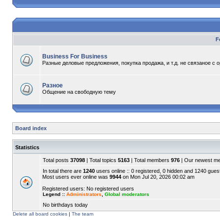
F
Business For Business
Разные деловые предложения, покупка продажа, и т.д. не связаное с 
Разное
Общение на свободную тему
Board index
Statistics
Total posts
37098
| Total topics
5163
| Total members
976
| Our newest 
In total there are
1240
users online :: 0 registered, 0 hidden and 1240 gues
Most users ever online was
9944
on Mon Jul 20, 2026 00:02 am
Registered users: No registered users
Legend ::
Administrators
,
Global moderators
No birthdays today
Delete all board cookies
|
The team