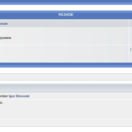
РАЗНОЕ
orum
оружием
П
member
Igor Dinovski
ts.