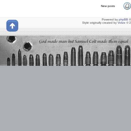
New posts
Powered by
phpBB
©
Style originally created by
Volize
© 2