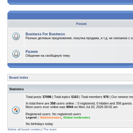
Forum
Business For Business
Разные деловые предложения, покупка продажа, и т.д. не связаное с 
Разное
Общение на свободную тему
Board index
Statistics
Total posts
37098
| Total topics
5163
| Total members
976
| Our newest 
In total there are
358
users online :: 0 registered, 0 hidden and 358 guests.
Most users ever online was
9944
on Mon Jul 20, 2026 00:02 am
Registered users: No registered users
Legend ::
Administrators
,
Global moderators
No birthdays today
Delete all board cookies
|
The team