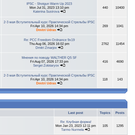
IPSC - Shotgun Warm Up 2023
Mon Jul 31, 2023 13:10 pm
440
10400
Katerina Sustrova
2-3 мая Вступительный курс Практической Стрельбы IPSC
Fri Apr 10, 2026 14:34 pm
269
1041
Dmitri Udras
Re: PCC Freedom Ordnance 9x19
Thu Aug 06, 2026 16:02 pm
2762
11454
Dmitri Zmarjov
Мнения по поводу WALTHER Q5 SF
Fri Aug 07, 2026 17:33 pm
416
4690
Sergei Zolotaryov
2-3 мая Вступительный курс Практической Стрельбы IPSC
Fri Apr 10, 2026 14:34 pm
118
143
Dmitri Udras
Last post
Topics
Posts
Re: Клубная форма!
Mon Jan 23, 2023 12:11 pm
105
1295
Tarmo Nurmela