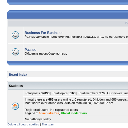
F
Business For Business
Разные деловые предложения, покупка продажа, и т.д. не связаное с 
Разное
Общение на свободную тему
Board index
Statistics
Total posts
37098
| Total topics
5163
| Total members
976
| Our newest 
In total there are
688
users online :: 0 registered, 0 hidden and 688 guests.
Most users ever online was
9944
on Mon Jul 20, 2026 00:02 am
Registered users: No registered users
Legend ::
Administrators
,
Global moderators
No birthdays today
Delete all board cookies
|
The team