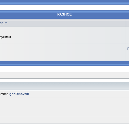
РАЗНОЕ
orum
оружием
П
member
Igor Dinovski