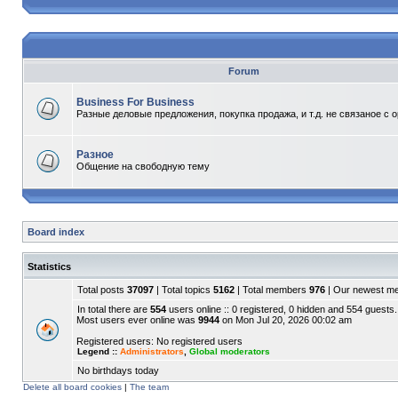
Forum
Business For Business
Разные деловые предложения, покупка продажа, и т.д. не связаное с 
Разное
Общение на свободную тему
Board index
Statistics
Total posts
37097
| Total topics
5162
| Total members
976
| Our newest 
In total there are
554
users online :: 0 registered, 0 hidden and 554 guests.
Most users ever online was
9944
on Mon Jul 20, 2026 00:02 am
Registered users: No registered users
Legend ::
Administrators
,
Global moderators
No birthdays today
Delete all board cookies
|
The team