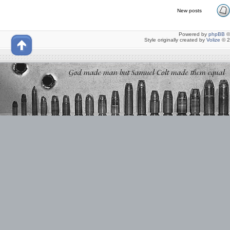
New posts
Powered by
phpBB
©
Style originally created by
Volize
© 2