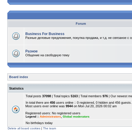
Forum
Business For Business
Разные деловые предложения, покупка продажа, и т.д. не связаное с 
Разное
Общение на свободную тему
Board index
Statistics
Total posts
37098
| Total topics
5163
| Total members
976
| Our newest 
In total there are
456
users online :: 0 registered, 0 hidden and 456 guests.
Most users ever online was
9944
on Mon Jul 20, 2026 00:02 am
Registered users: No registered users
Legend ::
Administrators
,
Global moderators
No birthdays today
Delete all board cookies
|
The team