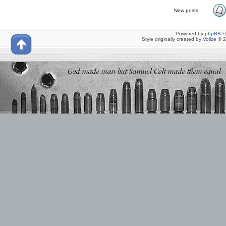
New posts
Powered by
phpBB
©
Style originally created by
Volize
© 2